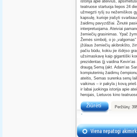
istorija apie ateivius, apsimetu
teatruose startuoja liepos 24 di
užmegzti ryšį su nežemiškos gy
kapsulę, kurioje įrašyti svarbiau
žaidimų pavyzdžiai. Žinutė pasie
interpretuojama. Ateiviai paman
žemiečių grasinimas. Ypač žymu
Žemės simbolį, o jo „valgomas“ 
įžūlaus žemiečių akibrokšto, ži
pačiu būdu, kokiu jie išdrįso gra
užsimaskavę kaip gigantiški kom
prezidentas (jį vaidina Kevin‘as
draugą Semą (akt. Adam‘as Sandl
kompiuterinių žaidimų čempionu.
ateitis, Semas surenka senų la
vaikinus – ir pakyla į kovą prie
ir labai juokinga istorija apie a
herojais, Lietuvos kino teatruos
Peržiūrų:
39
Žiūrėti
Viena nepatogi akimir