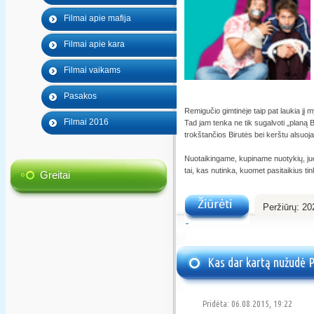
Filmai apie mafija
Filmai apie kara
Filmai vaikams
Pasakos
Remigučio gimtinėje taip pat laukia jį m
Filmai 2016
Tad jam tenka ne tik sugalvoti „planą B“,
trokštančios Birutės bei kerštu alsuoj
Nuotaikingame, kupiname nuotykių, juok
tai, kas nutinka, kuomet pasitaikius t
Greitai
Peržiūrų:
20
Žiūrėti
Kas dar kartą nužudė Pa
Pamela Rose?
Pridėta: 06.08.2015, 19:22