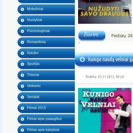
Moksliniai
Nuotykiai
Psichologiniai
Peržiūrų:
24
Romantinia
Žiūrėti
Siaubo
Kunigo naudą velniai 
Sportas
Trileriai
Pridėta: 03.11.2015, 09:24
Veiksmo
Serialai
Filmai 2015
Filmai apie paauglius
Filmai apie kalejima