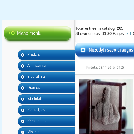
Total entries in catalog
:
205
Mano meniu
Shown entries
:
11-20
Pages
:
«
1
Nužudyti savo draugus
Pradžia
Animaciniai
Pridėta: 03.11.2015, 09:26
Biografiniai
Dramos
Istoriniai
Komedijos
Kriminaliniai
Mistiniai