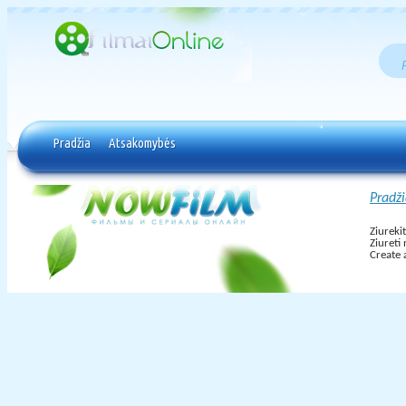
Pradžia
Atsakomybės
Pradž
Ziureki
Ziureti
Create