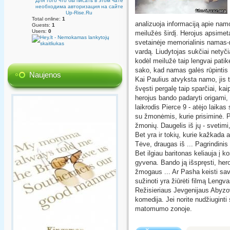
Для того что бы писать в этом чате
необходима авторизация на сайте
Up-Rise.Ru
Total online:
1
analizuoja informaciją apie namo
Guests:
1
Users:
0
meilužės širdį. Herojus apsimet
svetainėje memorialinis namas-m
vardą. Liudytojas sukčiai netyči
kodėl meilužė taip lengvai patik
sako, kad namas galės rūpintis 
Naujenos
Kai Paulius atvyksta namo, jis t
švęsti pergalę taip sparčiai, ka
herojus bando padaryti origami, i
laikrodis Pierce 9 - atėjo laika
su žmonėmis, kurie prisiminė. 
žmonių. Daugelis iš jų - svetimi
Bet yra ir tokių, kurie kažkada 
Tėve, draugas iš ... Pagrindinis
Bet ilgiau baritonas keliauja į k
gyvena. Bando ją išspręsti, hero
žmogaus ... Ar Pasha keisti sav
sužinoti yra žiūrėti filmą Lengva
Režisieriaus Jevgenijaus Abyz
komedija. Jei norite nudžiuginti 
matomumo zonoje.