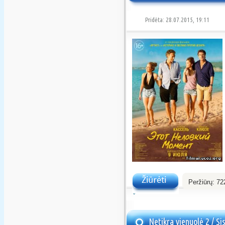
Pridėta: 28.07.2015, 19:11
Peržiūrų:
72
Žiūrėti
Netikra vienuolė 2 / Si