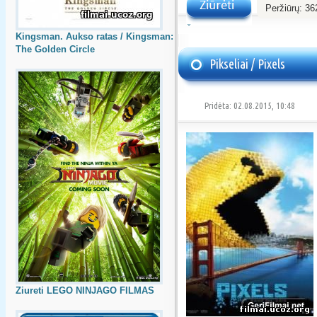
Peržiūrų:
36
Žiūrėti
Kingsman. Aukso ratas / Kingsman:
The Golden Circle
Pikseliai / Pixels
Pridėta: 02.08.2015, 10:48
Ziureti LEGO NINJAGO FILMAS