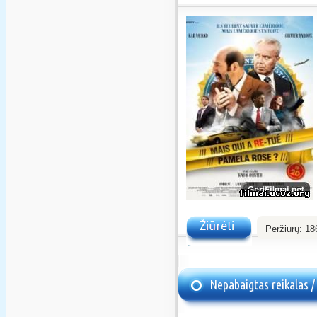
Peržiūrų:
18
Žiūrėti
Nepabaigtas reikalas /