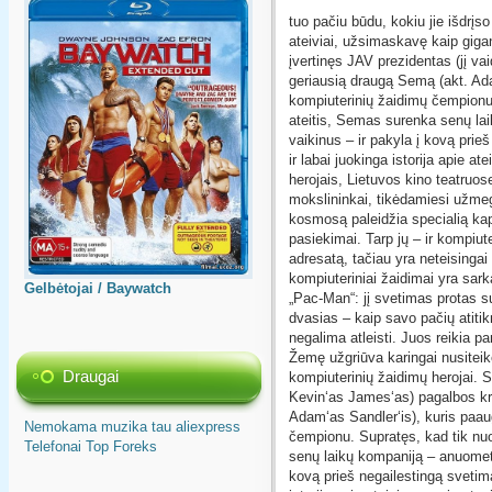
tuo pačiu būdu, kokiu jie išdrįs
ateiviai, užsimaskavę kaip gigan
įvertinęs JAV prezidentas (jį va
geriausią draugą Semą (akt. Ada
kompiuterinių žaidimų čempionu.
ateitis, Semas surenka senų la
vaikinus – ir pakyla į kovą prie
ir labai juokinga istorija apie a
herojais, Lietuvos kino teatruos
mokslininkai, tikėdamiesi užme
kosmosą paleidžia specialią kaps
pasiekimai. Tarp jų – ir kompiut
adresatą, tačiau yra neteisingai
kompiuteriniai žaidimai yra sa
Gelbėtojai / Baywatch
„Pac-Man“: jį svetimas protas s
dvasias – kaip savo pačių atiti
negalima atleisti. Juos reikia pa
Žemę užgriūva karingai nusiteik
Draugai
kompiuterinių žaidimų herojai. Si
Kevin‘as James‘as) pagalbos kre
Adam‘as Sandler‘is), kuris paau
Nemokama muzika tau
aliexpress
čempionu. Supratęs, kad tik nuo
Telefonai
Top
Foreks
senų laikų kompaniją – anuomet 
kovą prieš negailestingą svetimą