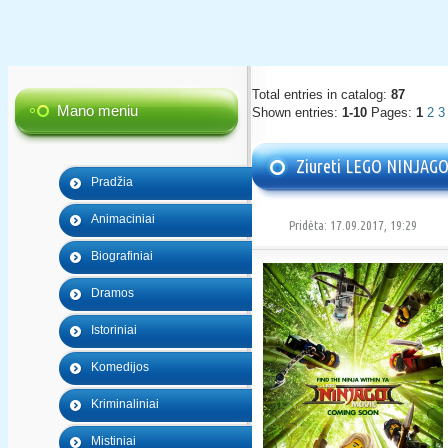
Total entries in catalog
:
87
Mano meniu
Shown entries
:
1-10
Pages
:
1
2
3
Ziureti LEGO NINJAG
Pradžia
Animaciniai
Pridėta: 17.09.2017, 19:29
Biografiniai
Dramos
Istoriniai
Komedijos
Kriminaliniai
Mistiniai