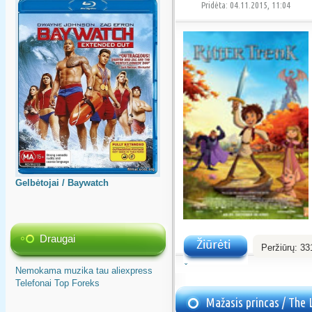
Pridėta: 04.11.2015, 11:04
Gelbėtojai / Baywatch
Draugai
Peržiūrų:
33
Žiūrėti
Nemokama muzika tau
aliexpress
Telefonai
Top
Foreks
Mažasis princas / The L