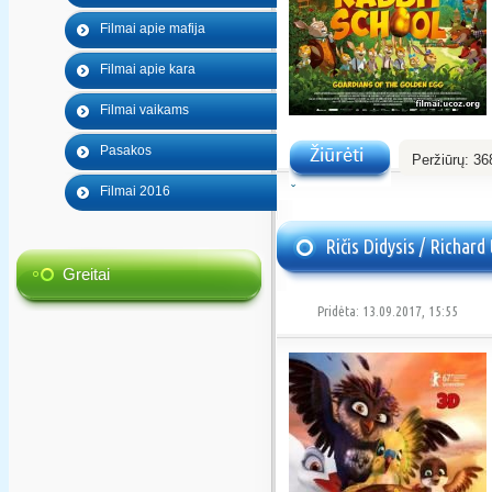
Filmai apie mafija
Filmai apie kara
Filmai vaikams
Pasakos
Peržiūrų:
36
Filmai 2016
Žiūrėti
Ričis Didysis / Richard
Greitai
Pridėta: 13.09.2017, 15:55