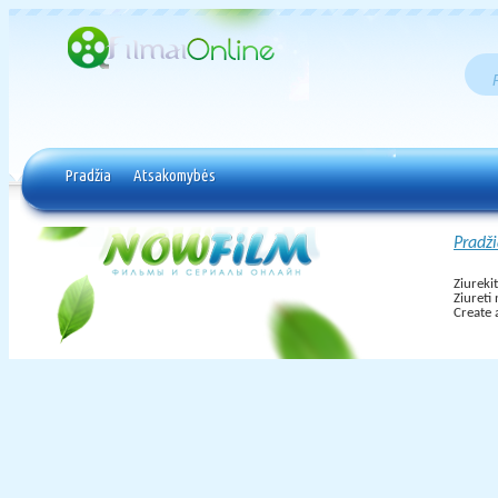
Pradžia
Atsakomybės
Pradž
Ziureki
Ziureti
Create