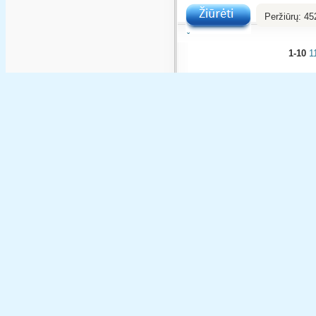
Peržiūrų:
45
Žiūrėti
1-10
1