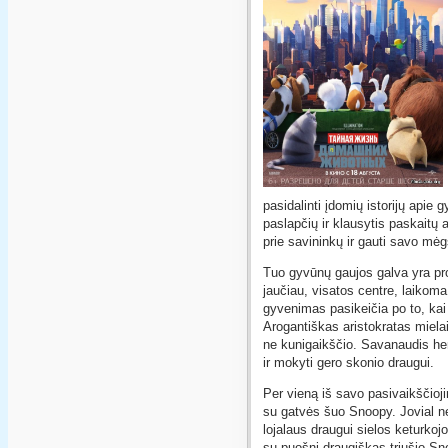
pasidalinti įdomių istorijų apie
paslapčių ir klausytis paskaitų a
prie savininkų ir gauti savo m
Tuo gyvūnų gaujos galva yra pro
jaučiau, visatos centre, laikom
gyvenimas pasikeičia po to, k
Arogantiškas aristokratas mielai
ne kunigaikščio. Savanaudis hero
ir mokyti gero skonio draugui.
Per vieną iš savo pasivaikščioj
su gatvės šuo Snoopy. Jovial neg
lojalaus draugui sielos keturko
su puošni draugiškas triušio Sn