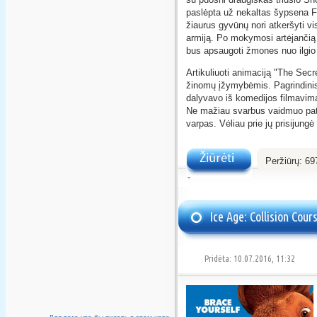
paslėpta už nekaltas šypsena Fur
žiaurus gyvūnų nori atkeršyti v
armiją. Po mokymosi artėjančią
bus apsaugoti žmones nuo ilgio
Artikuliuoti animaciją "The Secr
žinomų įžymybėmis. Pagrindinis 
dalyvavo iš komedijos filmavimą
Ne mažiau svarbus vaidmuo pati
varpas. Vėliau prie jų prisijung
Peržiūrų:
69
Žiūrėti
Ice Age: Collision Cour
Pridėta: 10.07.2016, 11:32