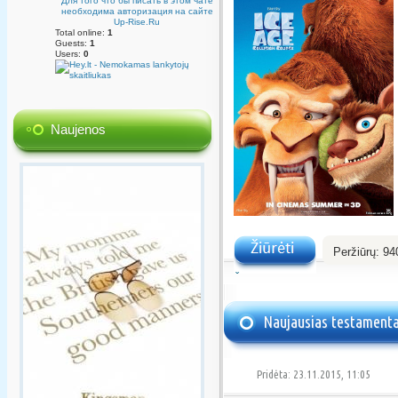
Для того что бы писать в этом чате
необходима авторизация на сайте
Up-Rise.Ru
Total online:
1
Guests:
1
Users:
0
Naujenos
Peržiūrų:
94
Žiūrėti
Naujausias testamenta
Pridėta: 23.11.2015, 11:05