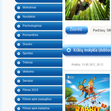
Moksliniai
Nuotykiai
Psichologiniai
Peržiūrų:
58
Romantinia
Žiūrėti
Siaubo
Kiškių mokykla (dubliu
Sportas
Trileriai
Pridėta: 13.09.2017, 20:12
Veiksmo
Serialai
Filmai 2015
Filmai apie paauglius
Filmai apie kalejima