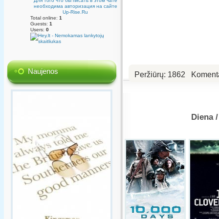
Для того что бы писать в этом чате
необходима авторизация на сайте
Up-Rise.Ru
Total online:
1
Guests:
1
Users:
0
Naujenos
Peržiūrų:
1862
Koment
Diena 