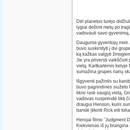
Dėl planetos turėjo didžiul
lygiai dešimt metų po tragi
vadovauti savo gyvenimą.
Dauguma gyventojų mirė. T
buvo suskirstyti į dvi gru
ką kažkas valgyti žmogieną
Jie yra priversti vaikščioti
vietą. Kartkartėmis kelyje
sumažina grupės narių skaič
Išgyventi pažintis su kani
buvo pagrindinės siužeto h
tikisi rasti saugią vietą. G
vadovas nusprendė likti č
draugui Henson, kuris sunk
bandė įtikinti Rick eiti toli
Herojai filmo "Judgment Da
Kiekvienas iš jų brangina