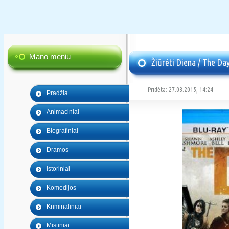
Mano meniu
Žiūrėti Diena / The Day
Pridėta: 27.03.2015, 14:24
Pradžia
Animaciniai
Biografiniai
Dramos
Istoriniai
Komedijos
Kriminaliniai
Mistiniai