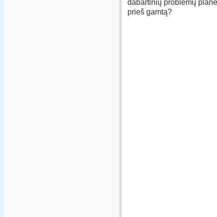
dabartinių problemų planet
prieš gamtą?