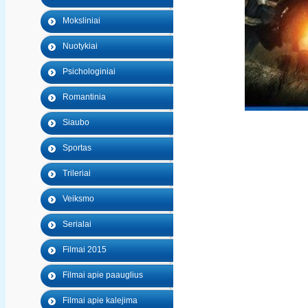
Moksliniai
Nuotykiai
Psichologiniai
Romantinia
Siaubo
Sportas
Trileriai
Veiksmo
Serialai
Filmai 2015
Filmai apie paauglius
Filmai apie kalejima