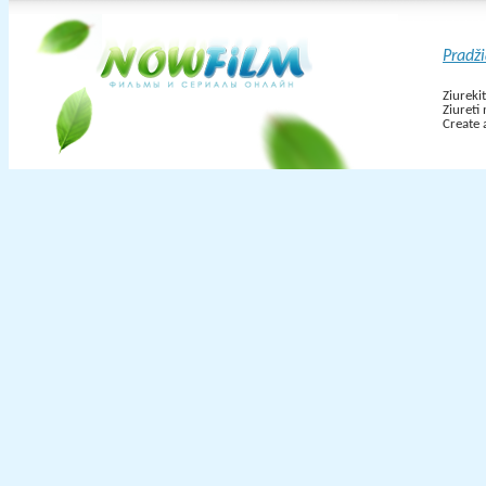
Pradž
Ziureki
Ziureti
Create