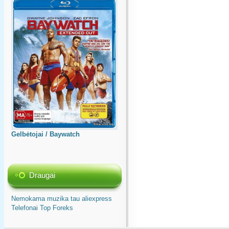
Gelbėtojai / Baywatch
Draugai
Nemokama muzika tau
aliexpress
Telefonai
Top
Foreks